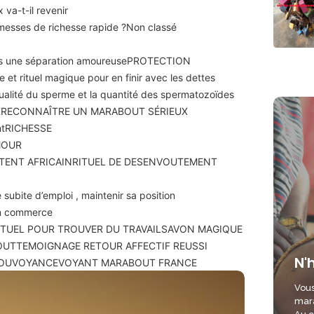
 va-t-il revenir
romesses de richesse rapide ?
Non classé
ès une séparation amoureuse
PROTECTION
e et rituel magique pour en finir avec les dettes
qualité du sperme et la quantité des spermatozoïdes
X
RECONNAÎTRE UN MARABOUT SÉRIEUX
nt
RICHESSE
MOUR
TENT AFRICAIN
RITUEL DE DESENVOUTEMENT
 subite d’emploi , maintenir sa position
son commerce
ITUEL POUR TROUVER DU TRAVAIL
SAVON MAGIQUE
OUT
TEMOIGNAGE RETOUR AFFECTIF REUSSI
N'
OU
VOYANCE
VOYANT MARABOUT FRANCE
Vous
mara