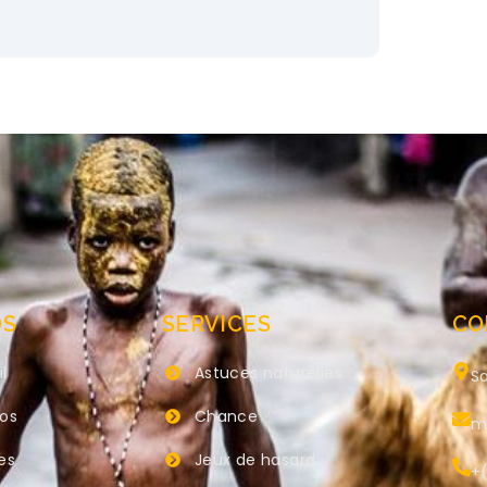
OS
SERVICES
CO
l
Astuces naturelles
Sa
pos
Chance
m
es
Jeux de hasard
+(