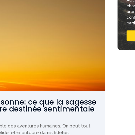
Au c
chan
pren
conf
part
sonne: ce que la sagesse
otre destinée sentimentale
table des aventures humaines. On peut tout
ide, être entouré d’amis fidèles,...