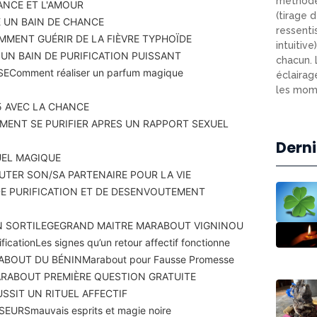
méthode
ANCE ET L'AMOUR
(tirage d
 UN BAIN DE CHANCE
ressenti
MMENT GUÉRIR DE LA FIÈVRE TYPHOÏDE
intuitiv
N BAIN DE PURIFICATION PUISSANT
chacun. 
SE
Comment réaliser un parfum magique
éclairag
les mome
 AVEC LA CHANCE
ENT SE PURIFIER APRES UN RAPPORT SEXUEL
Derni
UEL MAGIQUE
TER SON/SA PARTENAIRE POUR LA VIE
DE PURIFICATION ET DE DESENVOUTEMENT
N SORTILEGE
GRAND MAITRE MARABOUT VIGNINOU
fication
Les signes qu’un retour affectif fonctionne
ABOUT DU BÉNIN
Marabout pour Fausse Promesse
RABOUT PREMIÈRE QUESTION GRATUITE
SSIT UN RITUEL AFFECTIF
SEURS
mauvais esprits et magie noire