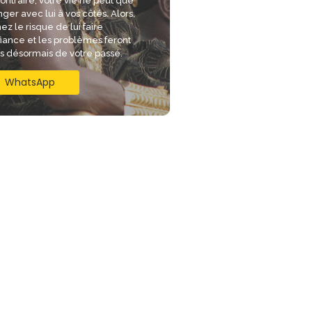
ontraire, votre vie ne peut que
ger avec lui à vos côtés. Alors,
ez le risque de lui faire
iance et les problèmes feront
is désormais de votre passé.
WhatsApp