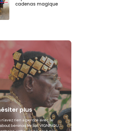
cadenas magique
hésiter plus
 n’avez rien à perdre avec le
bout béninois Mr luc VIGNINOU.