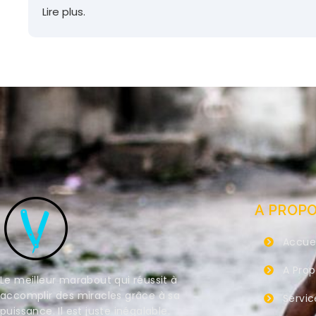
Lire plus.
A PROP
Accuei
A Pro
Le meilleur marabout qui réussit à
accomplir des miracles grâce à sa
Servic
puissance. Il est juste inégalable.