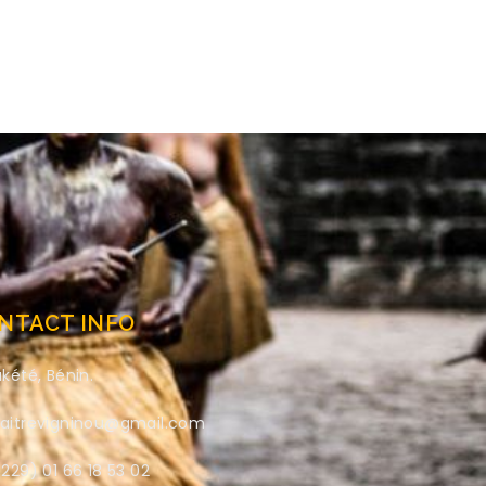
NTACT INFO
kété, Bénin.
aitrevigninou@gmail.com
229) 01 66 18 53 02