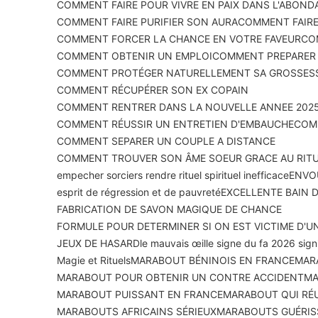
COMMENT FAIRE POUR VIVRE EN PAIX DANS L'ABOND
COMMENT FAIRE PURIFIER SON AURA
COMMENT FAIRE
COMMENT FORCER LA CHANCE EN VOTRE FAVEUR
CO
COMMENT OBTENIR UN EMPLOI
COMMENT PREPARER U
COMMENT PROTÉGER NATURELLEMENT SA GROSSES
COMMENT RÉCUPÉRER SON EX COPAIN
COMMENT RENTRER DANS LA NOUVELLE ANNEE 2025
COMMENT RÉUSSIR UN ENTRETIEN D'EMBAUCHE
COMM
COMMENT SEPARER UN COUPLE A DISTANCE
COMMENT TROUVER SON ÂME SOEUR GRACE AU RIT
empecher sorciers rendre rituel spirituel inefficace
ENVOU
esprit de régression et de pauvreté
EXCELLENTE BAIN 
FABRICATION DE SAVON MAGIQUE DE CHANCE
FORMULE POUR DETERMINER SI ON EST VICTIME D'U
JEUX DE HASARD
le mauvais œil
le signe du fa 2026 signi
Magie et Rituels
MARABOUT BÉNINOIS EN FRANCE
MAR
MARABOUT POUR OBTENIR UN CONTRE ACCIDENT
MA
MARABOUT PUISSANT EN FRANCE
MARABOUT QUI RÉU
MARABOUTS AFRICAINS SÉRIEUX
MARABOUTS GUÉRIS