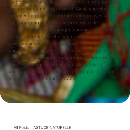
l’expérience, on réalise que l’amour mérite parfois
une protection plus profonde. Ainsi, chercher
comment arrêter une ruptures amoureuses, éviter
un divorce ou stopper une procédure de
séparation grâce à la magie blanche relève d’une
démarche réfléchie et sincère. En effet, cette
pratique ancestrale accompagne les couples dans
une quête d’harmonie et de réconciliation, sans
contrainte ni manipulation. Lorsqu’un lien existe
encore, la magie blanche peut alors ouvrir
la
voie à
une reconstruction durable, guidée par le respect,
la patience et l’amour véritable.
All Posts
ASTUCE NATURELLE