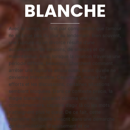
BLANCHE
Avec le temps, on finit par comprendre que l’amour
ne se brise pas du jour au lendemain. Bien souvent,
une rupture ou un divorce résulte d’une
accumulation de tensions, de silences et de
malentendus. Ainsi, lorsque la relation traverse une
période difficile, beaucoup cherchent comment
arrêter une ruptures amoureuses avant qu’elle ne
devienne irréversible. Cependant, malgré les
efforts et les discussions, certaines situations
semblent bloquées. Dans ce contexte précis, la
magie blanche apparaît comme une voie
complémentaire, capable d’agir là où les mots
n’atteignent plus le cœur. De ce fait, cette
approche spirituelle s’inscrit dans une démarche
de réconciliation, d’apaisement et de