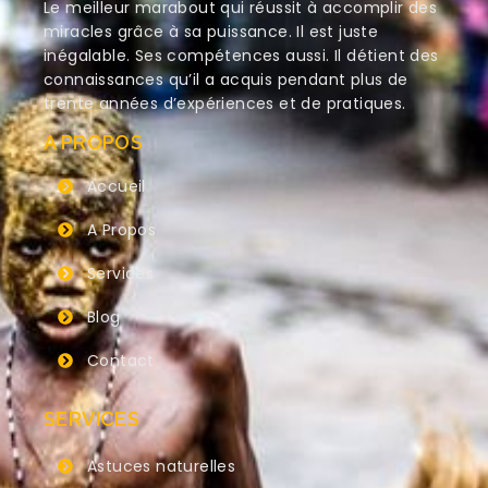
Le meilleur marabout qui réussit à accomplir des
miracles grâce à sa puissance. Il est juste
inégalable. Ses compétences aussi. Il détient des
connaissances qu’il a acquis pendant plus de
trente années d’expériences et de pratiques.
A PROPOS
Accueil
A Propos
Services
Blog
Contact
SERVICES
Astuces naturelles