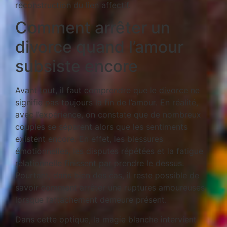
reconstruction du lien affectif.
Comment arrêter un
divorce quand l’amour
subsiste encore
Avant tout, il faut comprendre que le divorce ne
signifie pas toujours la fin de l’amour. En réalité,
avec l’expérience, on constate que de nombreux
couples se séparent alors que les sentiments
existent encore. En effet, les blessures
émotionnelles, les disputes répétées et la fatigue
relationnelle finissent par prendre le dessus.
Pourtant, dans bien des cas, il reste possible de
savoir comment arrêter une ruptures amoureuses
lorsque l’attachement demeure présent.
Dans cette optique, la magie blanche intervient