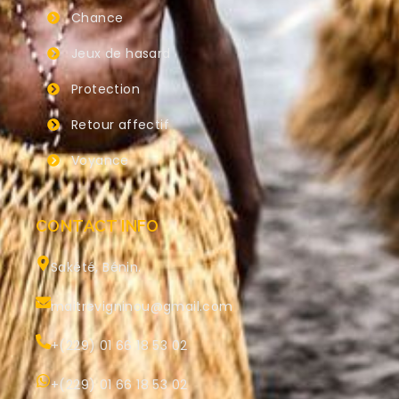
Chance
Jeux de hasard
Protection
Retour affectif
Voyance
CONTACT INFO
Sakété, Bénin.
maitrevigninou@gmail.com
+(229) 01 66 18 53 02
+(229) 01 66 18 53 02