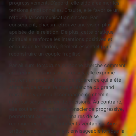
progressivement. D’abord, elle aide à calmer les
tensions émotionnelles. Ensuite, elle favorise un
retour à la communication sincère. Par
conséquent, chacun retrouve une vision plus
apaisée de la relation. De plus, cette pratique
spirituelle renforce les intentions positives et
encourage le pardon, élément essentiel pour
reconstruire un couple fragilisé.
Par ailleurs, lorsqu’une personne cherche comment
arrêter une ruptures amoureuses, elle exprime
souvent un profond désir de réparer ce qui a été
abîmé. À ce stade, la magie blanche du grand
marabout vigninou accompagne ce chemin
intérieur sans imposer de décisions. Au contraire,
elle soutient une prise de conscience progressive,
permettant aux deux partenaires de se
reconnecter à leurs sentiments véritables. Ainsi,
arrêter un divorce devient envisageable lorsque la