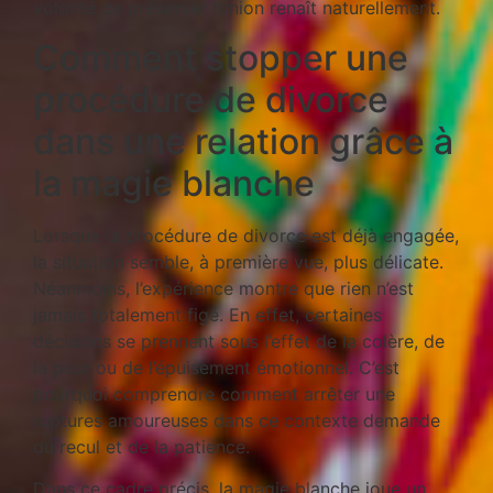
volonté de préserver l’union renaît naturellement.
Comment stopper une
procédure de divorce
dans une relation grâce à
la magie blanche
Lorsque la procédure de divorce est déjà engagée,
la situation semble, à première vue, plus délicate.
Néanmoins, l’expérience montre que rien n’est
jamais totalement figé. En effet, certaines
décisions se prennent sous l’effet de la colère, de
la peur ou de l’épuisement émotionnel. C’est
pourquoi comprendre comment arrêter une
ruptures amoureuses dans ce contexte demande
du recul et de la patience.
Dans ce cadre précis, la magie blanche joue un