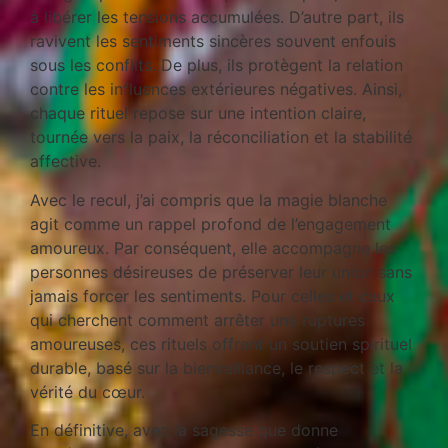
à libérer les tensions accumulées. D’autre part, ils
ravivent les sentiments sincères souvent enfouis
sous les conflits. De plus, ils protègent la relation
contre les influences extérieures négatives. Ainsi,
chaque rituel repose sur une intention claire,
tournée vers la paix, la réconciliation et la stabilité
affective.
Avec le recul, j’ai compris que la magie blanche
agit comme un rappel profond de l’engagement
amoureux. Par conséquent, elle accompagne les
personnes désireuses de préserver leur union sans
jamais forcer les sentiments. Pour celles et ceux
qui cherchent comment arrêter une ruptures
amoureuses, ces rituels offrent un soutien spirituel
durable, basé sur la bienveillance, le respect et la
vérité du cœur.
En définitive, avec la sagesse que donne