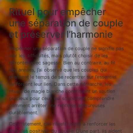
Rituel pour empêcher
une séparation de couple
et préserver l’harmonie
Empêcher une séparation de couple ne signifie pas
nier les difficultés, mais plutôt choisir de les
affronter avec sagesse. Bien au contraire, au fil
des années, j’ai observé que les couples qui
prennent le temps de se recentrer sur l’essentiel
renforcent leur lien. Dans cette démarche, les
rituels de magie blanche constituent un soutien
précieux pour ceux qui souhaitent comprendre
comment arrêter une ruptures amoureuses
durablement.
Concrètement, ces rituels visent à renforcer les
énergies positives du couple. D’une part, ils aident