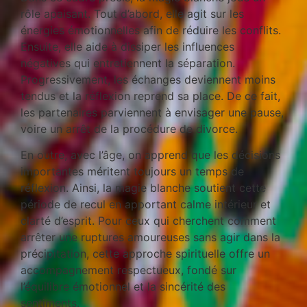
rôle apaisant. Tout d’abord, elle agit sur les
énergies émotionnelles afin de réduire les conflits.
Ensuite, elle aide à dissiper les influences
négatives qui entretiennent la séparation.
Progressivement, les échanges deviennent moins
tendus et la réflexion reprend sa place. De ce fait,
les partenaires parviennent à envisager une pause,
voire un arrêt de la procédure de divorce.
En outre, avec l’âge, on apprend que les décisions
importantes méritent toujours un temps de
réflexion. Ainsi, la magie blanche soutient cette
période de recul en apportant calme intérieur et
clarté d’esprit. Pour ceux qui cherchent comment
arrêter une ruptures amoureuses sans agir dans la
précipitation, cette approche spirituelle offre un
accompagnement respectueux, fondé sur
l’équilibre émotionnel et la sincérité des
sentiments.