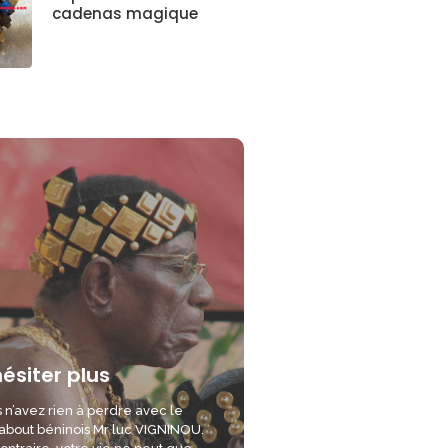
cadenas magique
hésiter plus
 n’avez rien à perdre avec le
bout béninois Mr luc VIGNINOU.