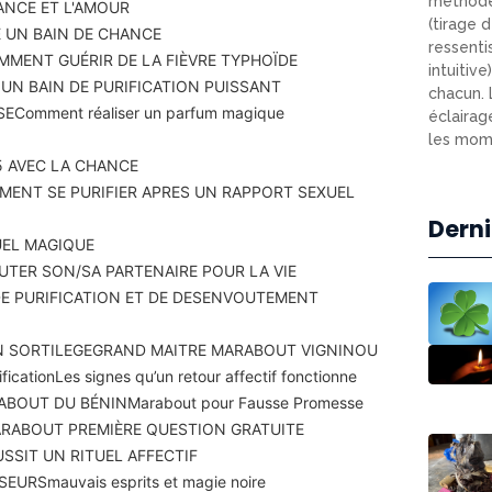
méthode
ANCE ET L'AMOUR
(tirage d
 UN BAIN DE CHANCE
ressenti
MMENT GUÉRIR DE LA FIÈVRE TYPHOÏDE
intuitiv
N BAIN DE PURIFICATION PUISSANT
chacun. 
SE
Comment réaliser un parfum magique
éclairag
les mome
 AVEC LA CHANCE
ENT SE PURIFIER APRES UN RAPPORT SEXUEL
Derni
UEL MAGIQUE
TER SON/SA PARTENAIRE POUR LA VIE
DE PURIFICATION ET DE DESENVOUTEMENT
N SORTILEGE
GRAND MAITRE MARABOUT VIGNINOU
fication
Les signes qu’un retour affectif fonctionne
ABOUT DU BÉNIN
Marabout pour Fausse Promesse
RABOUT PREMIÈRE QUESTION GRATUITE
SSIT UN RITUEL AFFECTIF
SEURS
mauvais esprits et magie noire