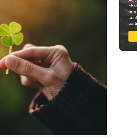
Au c
chan
pren
conf
part