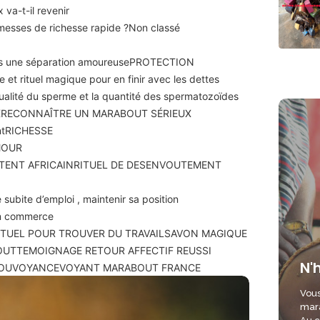
 va-t-il revenir
romesses de richesse rapide ?
Non classé
ès une séparation amoureuse
PROTECTION
e et rituel magique pour en finir avec les dettes
qualité du sperme et la quantité des spermatozoïdes
X
RECONNAÎTRE UN MARABOUT SÉRIEUX
nt
RICHESSE
MOUR
TENT AFRICAIN
RITUEL DE DESENVOUTEMENT
 subite d’emploi , maintenir sa position
son commerce
ITUEL POUR TROUVER DU TRAVAIL
SAVON MAGIQUE
OUT
TEMOIGNAGE RETOUR AFFECTIF REUSSI
N'
OU
VOYANCE
VOYANT MARABOUT FRANCE
Vous
mara