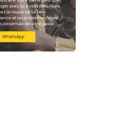
ontraire, votre vie ne peut que
ger avec lui à vos côtés. Alors,
ez le risque de lui faire
iance et les problèmes feront
is désormais de votre passé.
WhatsApp