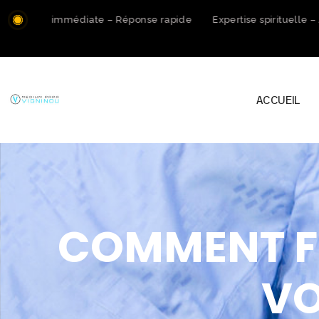
tation immédiate – Réponse rapide
Expertise spirituelle – A
ACCUEIL
COMMENT F
VO