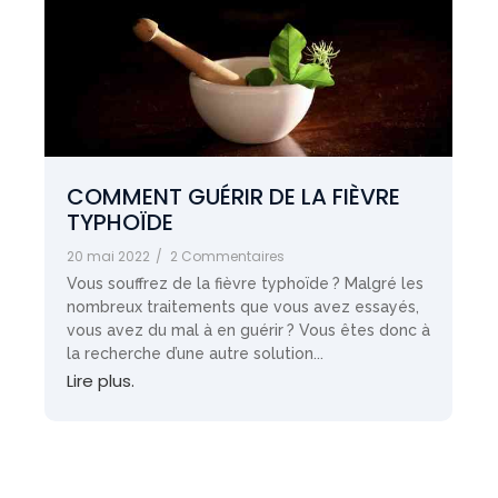
COMMENT GUÉRIR DE LA FIÈVRE
TYPHOÏDE
20 mai 2022
/
2 Commentaires
Vous souffrez de la fièvre typhoïde ? Malgré les
nombreux traitements que vous avez essayés,
vous avez du mal à en guérir ? Vous êtes donc à
la recherche d’une autre solution...
Lire plus.