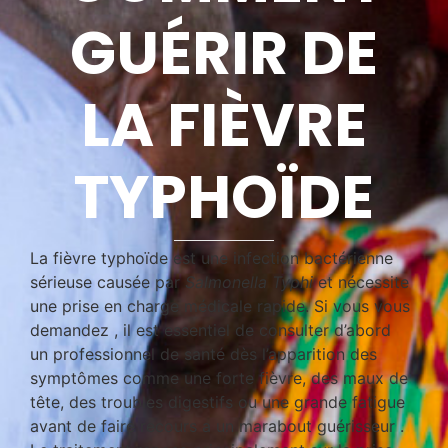
GUÉRIR DE
LA FIÈVRE
TYPHOÏDE
La fièvre typhoïde est une infection bactérienne
sérieuse causée par
Salmonella Typhi
et nécessite
une prise en charge médicale rapide. Si vous vous
demandez , il est essentiel de consulter d’abord
un professionnel de santé dès l’apparition des
symptômes comme une forte fièvre, des maux de
tête, des troubles digestifs ou une grande fatigue
avant de faire recours a un marabout guérisseur .