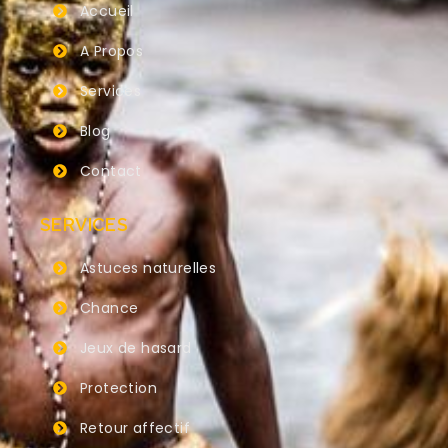
Accueil
A Propos
Services
Blog
Contact
SERVICES
Astuces naturelles
Chance
Jeux de hasard
Protection
Retour affectif