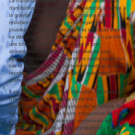
Le traitement repose principalement sur la prise
d’antibiotiques prescrits par un médecin, adaptés à
la gravité de l’infection et au contexte local de
résistance bactérienne. Il existe également
plusieurs traitements naturels très efficaces pour
ce débarrasser de cette maladie a vie. En parallèle,
une bonne hydratation, du repos et une
alimentation légère sont indispensables pour
soutenir l’organisme. Comprendre passe avant tout
par le respect strict du traitement médical et des
recommandations d'un marabout guérisseur
professionnelles.
Il est également important d’adopter des mesures
d’hygiène rigoureuses pour éviter les
complications et la propagation de la maladie. Se
laver régulièrement les mains, consommer de l’eau
potable et éviter les aliments contaminés sont des
gestes essentiels. Pour bien appréhender , il faut