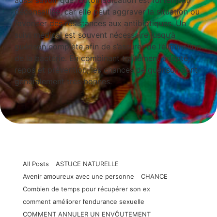
aussi savoir que l’automédication est fortement
déconseillée, car elle peut aggraver la situation ou
favoriser des résistances aux antibiotiques. Un
suivi médical est souvent nécessaire jusqu’à
guérison complète afin de s’assurer de l’élimination
de la bactérie. En combinant traitement adapté,
repos et prévention, les chances de guérison sont
généralement très bonnes.
All Posts
ASTUCE NATURELLE
Avenir amoureux avec une personne
CHANCE
Combien de temps pour récupérer son ex
comment améliorer l’endurance sexuelle
COMMENT ANNULER UN ENVÔUTEMENT