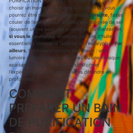
PURIFICATION PUISSANT >, commencez par
choisir un moment calme de la journée où vous
pourrez être pleinement disponible.
Ensuite
, faites
couler de l’eau chaude, ajoutez une poignée de sel
(souvent utilisé pour ses propriétés purifiantes) et,
si vous le souhaitez
, quelques gouttes d’huiles
essentielles comme la lavande ou l’eucalyptus.
Par
ailleurs
, l’ambiance compte beaucoup : une
lumière douce, quelques bougies ou une musique
apaisante peuvent vraiment transformer
l’expérience et vous aider à vous détendre en
profondeur.
COMMENT
PREPARER UN BAIN
DE PURIFICATION