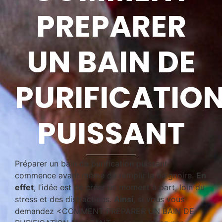
PREPARER
UN BAIN DE
PURIFICATIO
PUISSANT
Préparer un bain de purification puissant
commence avant même de remplir la baignoire.
En
effet
, l’idée est de créer un moment à part, loin du
stress et des distractions.
Ainsi
, si vous vous
demandez <COMMENT PREPARER UN BAIN DE