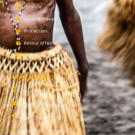
Chance
Jeux de hasard
Protection
Retour affectif
Voyance
CONTACT INFO
Sakété, Bénin.
maitrevigninou@gmail.com
+(229) 01 66 18 53 02
+(229) 01 66 18 53 02