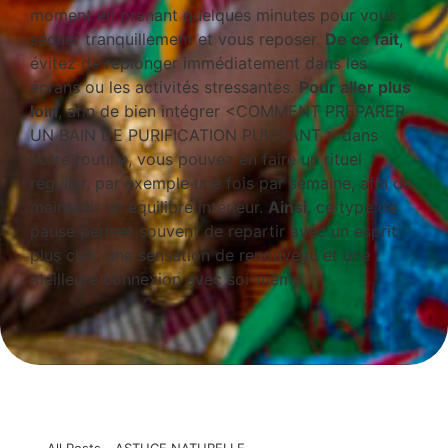
moment en prenant quelques minutes pour vous
sécher tranquillement et vous reposer.
De ce fait
,
évitez de replonger immédiatement dans les
écrans ou les activités stressantes.
Pour aller plus
loin
, afin de bien intégrer <COMMENT PREPARER
UN BAIN DE PURIFICATION PUISSANT > dans
votre routine, vous pouvez en faire un rituel
régulier, par exemple une fois par semaine, afin de
maintenir un équilibre intérieur.
Ainsi
, ce type de
pause permet souvent de repartir avec un esprit
plus clair, une sensation de renouveau et une
meilleure connexion avec soi-même