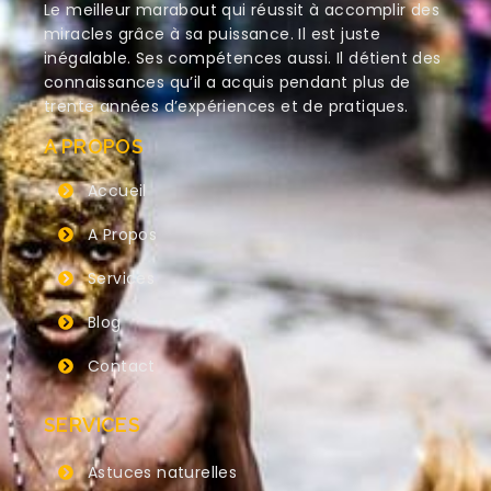
Le meilleur marabout qui réussit à accomplir des
miracles grâce à sa puissance. Il est juste
inégalable. Ses compétences aussi. Il détient des
connaissances qu’il a acquis pendant plus de
trente années d’expériences et de pratiques.
A PROPOS
Accueil
A Propos
Services
Blog
Contact
SERVICES
Astuces naturelles