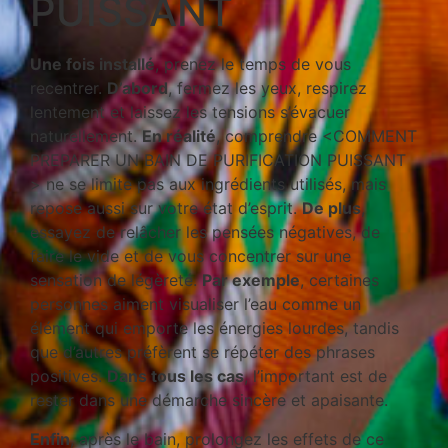
PUISSANT
Une fois installé
, prenez le temps de vous
recentrer.
D’abord
, fermez les yeux, respirez
lentement et laissez les tensions s’évacuer
naturellement.
En réalité
, comprendre <COMMENT
PREPARER UN BAIN DE PURIFICATION PUISSANT
> ne se limite pas aux ingrédients utilisés, mais
repose aussi sur votre état d’esprit.
De plus
,
essayez de relâcher les pensées négatives, de
faire le vide et de vous concentrer sur une
sensation de légèreté.
Par exemple
, certaines
personnes aiment visualiser l’eau comme un
élément qui emporte les énergies lourdes, tandis
que d’autres préfèrent se répéter des phrases
positives.
Dans tous les cas
, l’important est de
rester dans une démarche sincère et apaisante.
Enfin
, après le bain, prolongez les effets de ce