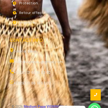
Protection
Retour affectif
Voyance
CONTACT INFO
Sakété, Bénin.
maitrevigninou@gmail.com
+(229) 01 66 18 53 02
+(229) 01 66 18 53 02
© 2026
Médium Papa VIGNINOU
| Tous droits réservés.