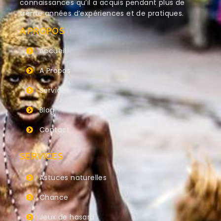
connaissances qu’il a acquis pendant plus de
trente années d’expériences et de pratiques.
A PROPOS
Accueil
A Propos
Services
Blog
Contact
SERVICES
Astuces naturelles
Chance
Jeux de hasard