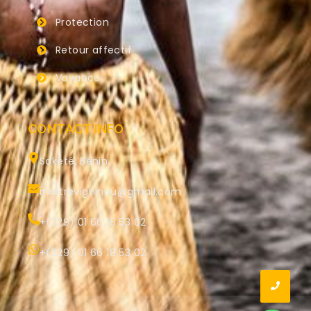
Protection
Retour affectif
Voyance
CONTACT INFO
Sakété, Bénin.
maitrevigninou@gmail.com
+(229) 01 66 18 53 02
+(229) 01 66 18 53 02