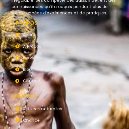
inégalable. Ses compétences aussi. Il détient des
connaissances qu’il a acquis pendant plus de
trente années d’expériences et de pratiques.
A PROPOS
Accueil
A Propos
Services
Blog
Contact
SERVICES
Astuces naturelles
Chance