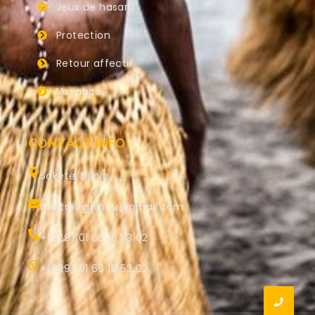
Jeux de hasard
Protection
Retour affectif
Voyance
CONTACT INFO
Sakété, Bénin.
maitrevigninou@gmail.com
+(229) 01 66 18 53 02
+(229) 01 66 18 53 02