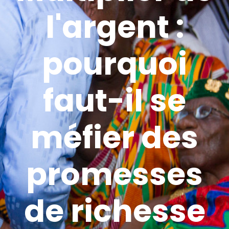
l'argent :
pourquoi
faut-il se
méfier des
promesses
de richesse