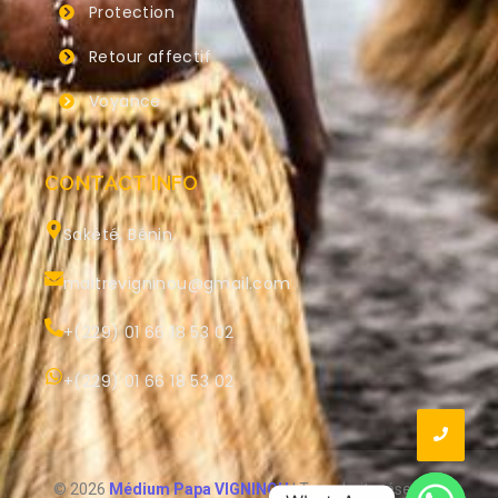
Protection
Retour affectif
Voyance
CONTACT INFO
Sakété, Bénin.
maitrevigninou@gmail.com
+(229) 01 66 18 53 02
+(229) 01 66 18 53 02
© 2026
Médium Papa VIGNINOU
| Tous droits réservés.