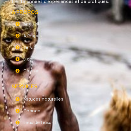
trente années d’expériences et de pratiques.
A PROPOS
Accueil
A Propos
Services
Blog
Contact
SERVICES
Astuces naturelles
Chance
Jeux de hasard