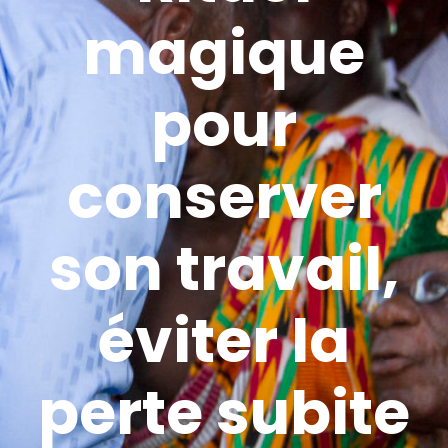
magique
pour
conserver
son travail,
éviter la
perte subite