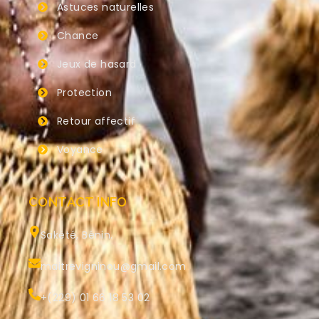
Astuces naturelles
Chance
Jeux de hasard
Protection
Retour affectif
Voyance
CONTACT INFO
Sakété, Bénin.
maitrevigninou@gmail.com
+(229) 01 66 18 53 02