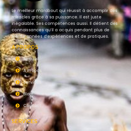
Le meilleur marabout qui réussit à accomplir des
miracles grâce à sa puissance. Il est juste
inégalable. Ses compétences aussi. Il détient des
connaissances qu’il a acquis pendant plus de
trente années d’expériences et de pratiques.
A PROPOS
Accueil
A Propos
Services
Blog
Contact
SERVICES