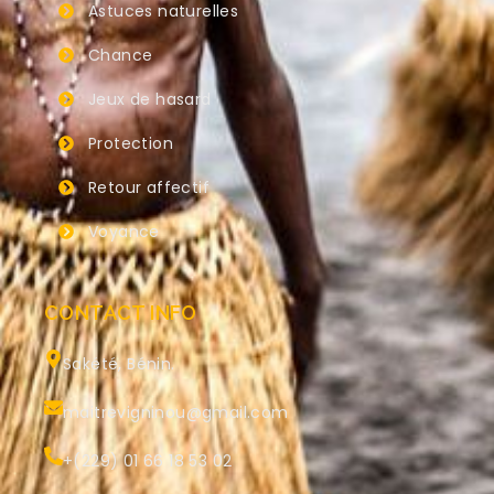
Astuces naturelles
Chance
Jeux de hasard
Protection
Retour affectif
Voyance
CONTACT INFO
Sakété, Bénin.
maitrevigninou@gmail.com
+(229) 01 66 18 53 02