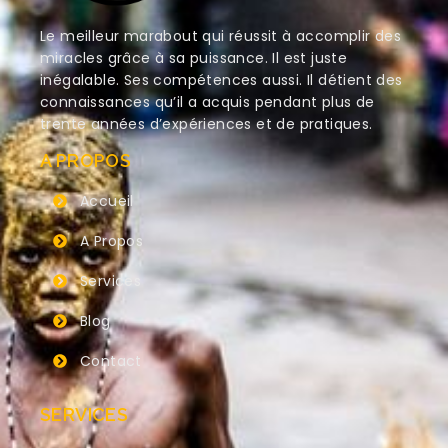
Le meilleur marabout qui réussit à accomplir des
miracles grâce à sa puissance. Il est juste
inégalable. Ses compétences aussi. Il détient des
connaissances qu’il a acquis pendant plus de
trente années d’expériences et de pratiques.
A PROPOS
Accueil
A Propos
Services
Blog
Contact
SERVICES