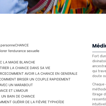
Médi
 personne
CHANCE
orer l’endurance sexuelle
Fort d’u
divinatoi
C LA MAGIE BLANCHE
ancestra
IRER LA CHANCE DANS SA VIE
qui trav
ERCE
COMMENT AVOIR LA CHANCE EN GENERALE
doute o
COMMENT BRISER UN COUPLE RAPIDEMENT
Chaque c
 AVEC UN MARABOUT
méthode
ANCE ET L'AMOUR
(tirage d
 UN BAIN DE CHANCE
ressenti
MMENT GUÉRIR DE LA FIÈVRE TYPHOÏDE
intuitiv