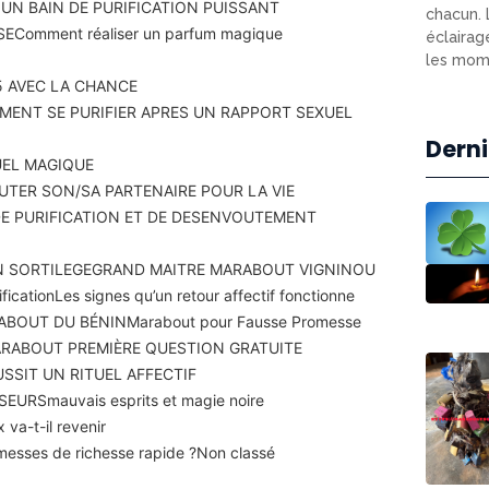
N BAIN DE PURIFICATION PUISSANT
chacun. 
SE
Comment réaliser un parfum magique
éclairag
les mome
 AVEC LA CHANCE
ENT SE PURIFIER APRES UN RAPPORT SEXUEL
Derni
UEL MAGIQUE
TER SON/SA PARTENAIRE POUR LA VIE
DE PURIFICATION ET DE DESENVOUTEMENT
N SORTILEGE
GRAND MAITRE MARABOUT VIGNINOU
fication
Les signes qu’un retour affectif fonctionne
ABOUT DU BÉNIN
Marabout pour Fausse Promesse
RABOUT PREMIÈRE QUESTION GRATUITE
SSIT UN RITUEL AFFECTIF
SEURS
mauvais esprits et magie noire
 va-t-il revenir
romesses de richesse rapide ?
Non classé