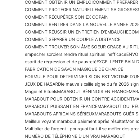
COMMENT OBTENIR UN EMPLOI
COMMENT PREPARER U
COMMENT PROTÉGER NATURELLEMENT SA GROSSES
COMMENT RÉCUPÉRER SON EX COPAIN
COMMENT RENTRER DANS LA NOUVELLE ANNEE 2025
COMMENT RÉUSSIR UN ENTRETIEN D'EMBAUCHE
COMM
COMMENT SEPARER UN COUPLE A DISTANCE
COMMENT TROUVER SON ÂME SOEUR GRACE AU RIT
empecher sorciers rendre rituel spirituel inefficace
ENVOU
esprit de régression et de pauvreté
EXCELLENTE BAIN 
FABRICATION DE SAVON MAGIQUE DE CHANCE
FORMULE POUR DETERMINER SI ON EST VICTIME D'U
JEUX DE HASARD
le mauvais œil
le signe du fa 2026 signi
Magie et Rituels
MARABOUT BÉNINOIS EN FRANCE
MAR
MARABOUT POUR OBTENIR UN CONTRE ACCIDENT
MA
MARABOUT PUISSANT EN FRANCE
MARABOUT QUI RÉU
MARABOUTS AFRICAINS SÉRIEUX
MARABOUTS GUÉRIS
Meilleur voyant marabout paiement après résultat
Mon ex
Multiplier de l'argent : pourquoi faut-il se méfier des p
NUMÉRO DE TÉLÉPHONE D’UN VRAI MARABOUT