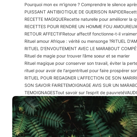
Pourquoi mon ex m’ignore ? Comprendre le silence apr
PUISSANT ANTIBIOTIQUE DE GUERISON RAPIDE
Recett
RECETTE MAGIQUE
Recette naturelle pour améliorer la 
RECETTES POUR RENDRE UN HOMME FOU AMOUREU
RETOUR AFFECTIF
Retour affectif fonctionne-t-il vraime
Rituel amour Afrique : vérité ou mensonge ?
RITUEL D'A
RITUEL D’ENVOUTEMENT AVEC LE MARABOUT COMPÉ
Rituel de magie pour trouver l’âme soeur et se marier
Rituel magique pour conserver son travail, éviter la perte
rituel pour avoir de l'argent
rituel pour faire prospérer 
RITUEL POUR REGAGNER L'AFFECTION DE SON MARI
R
SON SAVOIR FAIRE
TEMOIGNAGE AVIS SUR UN MARAB
TEMOIGNAGES
Tout savoir sur l’esprit de pauvreté
VAUD