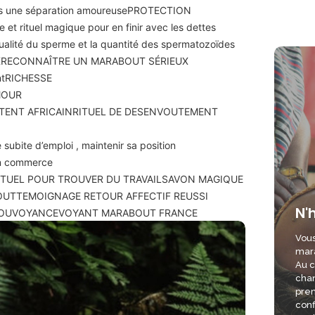
ès une séparation amoureuse
PROTECTION
e et rituel magique pour en finir avec les dettes
qualité du sperme et la quantité des spermatozoïdes
X
RECONNAÎTRE UN MARABOUT SÉRIEUX
nt
RICHESSE
MOUR
TENT AFRICAIN
RITUEL DE DESENVOUTEMENT
 subite d’emploi , maintenir sa position
son commerce
ITUEL POUR TROUVER DU TRAVAIL
SAVON MAGIQUE
OUT
TEMOIGNAGE RETOUR AFFECTIF REUSSI
N'
OU
VOYANCE
VOYANT MARABOUT FRANCE
Vous
mara
Au c
chan
pren
conf