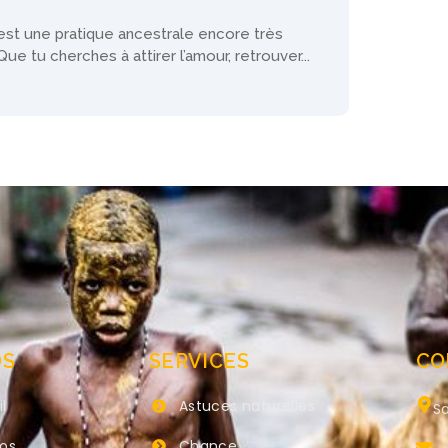
est une pratique ancestrale encore très
Que tu cherches à attirer l’amour, retrouver...
OS
SERVICES
CO
l
Astuces naturelles
Sa
pos
Chance