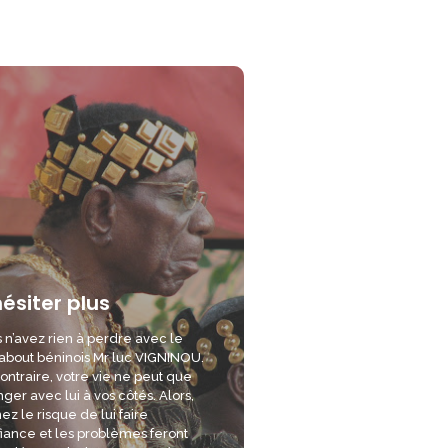
hésiter plus
 n’avez rien à perdre avec le
bout béninois Mr luc VIGNINOU.
ontraire, votre vie ne peut que
ger avec lui à vos côtés. Alors,
ez le risque de lui faire
iance et les problèmes feront