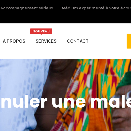
compagnement sérieux
Médium expérimenté à votre écoute
NOUVEAU
A PROPOS
SERVICES
CONTACT
uler une male