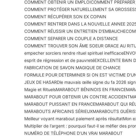
COMMENT OBTENIR UN EMPLOI
COMMENT PREPARER U
COMMENT PROTÉGER NATURELLEMENT SA GROSSES
COMMENT RÉCUPÉRER SON EX COPAIN
COMMENT RENTRER DANS LA NOUVELLE ANNEE 2025
COMMENT RÉUSSIR UN ENTRETIEN D'EMBAUCHE
COMM
COMMENT SEPARER UN COUPLE A DISTANCE
COMMENT TROUVER SON ÂME SOEUR GRACE AU RIT
empecher sorciers rendre rituel spirituel inefficace
ENVOU
esprit de régression et de pauvreté
EXCELLENTE BAIN 
FABRICATION DE SAVON MAGIQUE DE CHANCE
FORMULE POUR DETERMINER SI ON EST VICTIME D'U
JEUX DE HASARD
le mauvais œil
le signe du fa 2026 signi
Magie et Rituels
MARABOUT BÉNINOIS EN FRANCE
MAR
MARABOUT POUR OBTENIR UN CONTRE ACCIDENT
MA
MARABOUT PUISSANT EN FRANCE
MARABOUT QUI RÉU
MARABOUTS AFRICAINS SÉRIEUX
MARABOUTS GUÉRIS
Meilleur voyant marabout paiement après résultat
Mon ex
Multiplier de l'argent : pourquoi faut-il se méfier des p
NUMÉRO DE TÉLÉPHONE D’UN VRAI MARABOUT