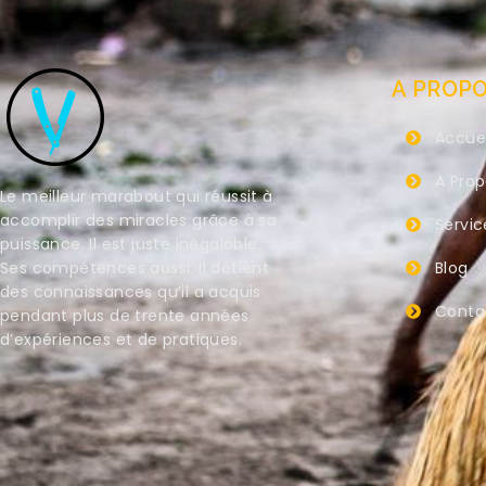
A PROP
Accuei
A Pro
Le meilleur marabout qui réussit à
accomplir des miracles grâce à sa
Servic
puissance. Il est juste inégalable.
Ses compétences aussi. Il détient
Blog
des connaissances qu’il a acquis
Conta
pendant plus de trente années
d’expériences et de pratiques.