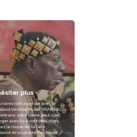
hésiter plus
 n’avez rien à perdre avec le
bout béninois Mr luc VIGNINOU.
ontraire, votre vie ne peut que
ger avec lui à vos côtés. Alors,
ez le risque de lui faire
iance et les problèmes feront