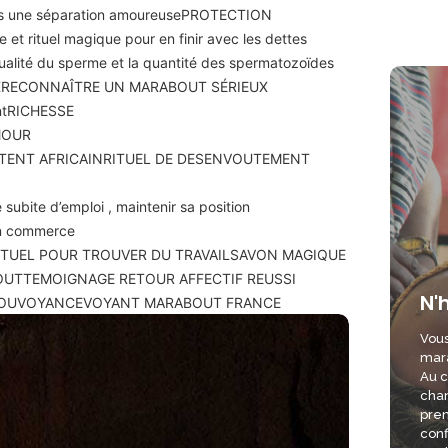
ès une séparation amoureuse
PROTECTION
e et rituel magique pour en finir avec les dettes
qualité du sperme et la quantité des spermatozoïdes
X
RECONNAÎTRE UN MARABOUT SÉRIEUX
nt
RICHESSE
MOUR
TENT AFRICAIN
RITUEL DE DESENVOUTEMENT
 subite d’emploi , maintenir sa position
son commerce
ITUEL POUR TROUVER DU TRAVAIL
SAVON MAGIQUE
OUT
TEMOIGNAGE RETOUR AFFECTIF REUSSI
N'
OU
VOYANCE
VOYANT MARABOUT FRANCE
Vous
mara
Au c
chan
pren
conf