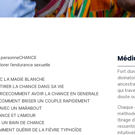
Médi
 personne
CHANCE
orer l’endurance sexuelle
Fort d’u
divinatoi
C LA MAGIE BLANCHE
ancestra
IRER LA CHANCE DANS SA VIE
qui trav
ERCE
COMMENT AVOIR LA CHANCE EN GENERALE
doute o
COMMENT BRISER UN COUPLE RAPIDEMENT
Chaque c
 AVEC UN MARABOUT
méthode
ANCE ET L'AMOUR
(tirage d
 UN BAIN DE CHANCE
ressenti
MMENT GUÉRIR DE LA FIÈVRE TYPHOÏDE
intuitiv