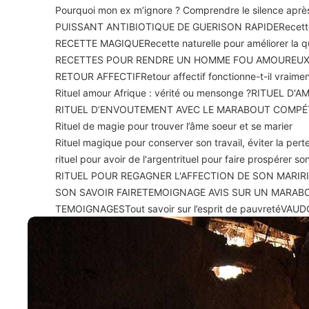
Pourquoi mon ex m’ignore ? Comprendre le silence apr
PUISSANT ANTIBIOTIQUE DE GUERISON RAPIDE
Recett
RECETTE MAGIQUE
Recette naturelle pour améliorer la 
RECETTES POUR RENDRE UN HOMME FOU AMOUREU
RETOUR AFFECTIF
Retour affectif fonctionne-t-il vraime
Rituel amour Afrique : vérité ou mensonge ?
RITUEL D'A
RITUEL D’ENVOUTEMENT AVEC LE MARABOUT COMPÉ
Rituel de magie pour trouver l’âme soeur et se marier
Rituel magique pour conserver son travail, éviter la perte
rituel pour avoir de l'argent
rituel pour faire prospérer 
RITUEL POUR REGAGNER L'AFFECTION DE SON MARI
R
SON SAVOIR FAIRE
TEMOIGNAGE AVIS SUR UN MARAB
TEMOIGNAGES
Tout savoir sur l’esprit de pauvreté
VAUD