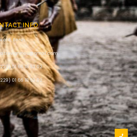
NTACT INFO
kété, Bénin.
aitrevigninou@gmail.com
229) 01 66 18 53 02
229) 01 66 18 53 02