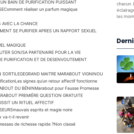
N BAIN DE PURIFICATION PUISSANT
chacun. 
SE
Comment réaliser un parfum magique
éclairag
les mome
 AVEC LA CHANCE
ENT SE PURIFIER APRES UN RAPPORT SEXUEL
Derni
UEL MAGIQUE
TER SON/SA PARTENAIRE POUR LA VIE
DE PURIFICATION ET DE DESENVOUTEMENT
N SORTILEGE
GRAND MAITRE MARABOUT VIGNINOU
fication
Les signes qu’un retour affectif fonctionne
ABOUT DU BÉNIN
Marabout pour Fausse Promesse
RABOUT PREMIÈRE QUESTION GRATUITE
SSIT UN RITUEL AFFECTIF
SEURS
mauvais esprits et magie noire
 va-t-il revenir
romesses de richesse rapide ?
Non classé