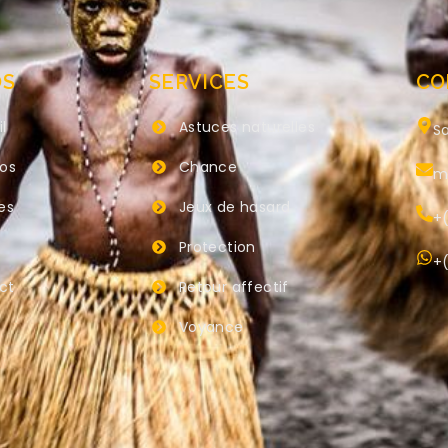
OS
SERVICES
CO
l
Astuces naturelles
Sa
pos
Chance
m
es
Jeux de hasard
+(
Protection
+(
ct
Retour affectif
Voyance