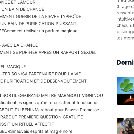
méthode
ANCE ET L'AMOUR
(tirage d
 UN BAIN DE CHANCE
ressenti
MMENT GUÉRIR DE LA FIÈVRE TYPHOÏDE
intuitiv
N BAIN DE PURIFICATION PUISSANT
chacun. 
SE
Comment réaliser un parfum magique
éclairag
les mome
 AVEC LA CHANCE
ENT SE PURIFIER APRES UN RAPPORT SEXUEL
Derni
UEL MAGIQUE
TER SON/SA PARTENAIRE POUR LA VIE
DE PURIFICATION ET DE DESENVOUTEMENT
N SORTILEGE
GRAND MAITRE MARABOUT VIGNINOU
fication
Les signes qu’un retour affectif fonctionne
ABOUT DU BÉNIN
Marabout pour Fausse Promesse
RABOUT PREMIÈRE QUESTION GRATUITE
SSIT UN RITUEL AFFECTIF
SEURS
mauvais esprits et magie noire