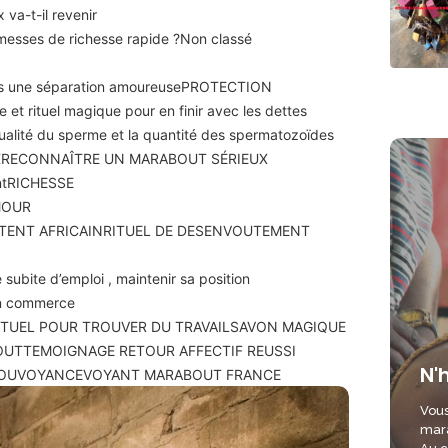
 va-t-il revenir
romesses de richesse rapide ?
Non classé
ès une séparation amoureuse
PROTECTION
e et rituel magique pour en finir avec les dettes
qualité du sperme et la quantité des spermatozoïdes
X
RECONNAÎTRE UN MARABOUT SÉRIEUX
nt
RICHESSE
MOUR
TENT AFRICAIN
RITUEL DE DESENVOUTEMENT
 subite d’emploi , maintenir sa position
son commerce
ITUEL POUR TROUVER DU TRAVAIL
SAVON MAGIQUE
OUT
TEMOIGNAGE RETOUR AFFECTIF REUSSI
N'
OU
VOYANCE
VOYANT MARABOUT FRANCE
Vous
mara