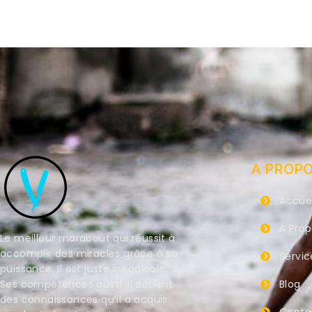
A PROP
Accuei
A Pro
Le meilleur marabout qui réussit à
accomplir des miracles grâce à sa
Servic
puissance. Il est juste inégalable.
Ses compétences aussi. Il détient
Blog
des connaissances qu’il a acquis
Conta