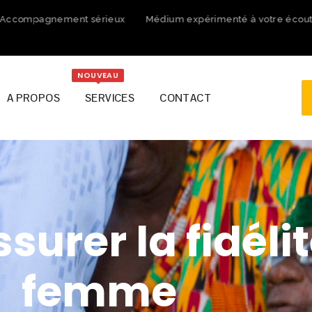
compagnement sérieux
Médium expérimenté à votre écoute
NOUVEAU
A PROPOS
SERVICES
CONTACT
urer la fidélit
femme