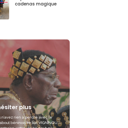
cadenas magique
hésiter plus
 n’avez rien à perdre avec le
bout béninois Mr luc VIGNINOU.