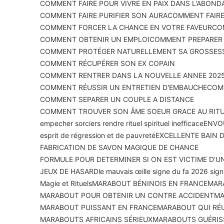
COMMENT FAIRE POUR VIVRE EN PAIX DANS L'ABOND
COMMENT FAIRE PURIFIER SON AURA
COMMENT FAIRE
COMMENT FORCER LA CHANCE EN VOTRE FAVEUR
CO
COMMENT OBTENIR UN EMPLOI
COMMENT PREPARER U
COMMENT PROTÉGER NATURELLEMENT SA GROSSES
COMMENT RÉCUPÉRER SON EX COPAIN
COMMENT RENTRER DANS LA NOUVELLE ANNEE 2025
COMMENT RÉUSSIR UN ENTRETIEN D'EMBAUCHE
COMM
COMMENT SEPARER UN COUPLE A DISTANCE
COMMENT TROUVER SON ÂME SOEUR GRACE AU RIT
empecher sorciers rendre rituel spirituel inefficace
ENVOU
esprit de régression et de pauvreté
EXCELLENTE BAIN 
FABRICATION DE SAVON MAGIQUE DE CHANCE
FORMULE POUR DETERMINER SI ON EST VICTIME D'U
JEUX DE HASARD
le mauvais œil
le signe du fa 2026 signi
Magie et Rituels
MARABOUT BÉNINOIS EN FRANCE
MAR
MARABOUT POUR OBTENIR UN CONTRE ACCIDENT
MA
MARABOUT PUISSANT EN FRANCE
MARABOUT QUI RÉU
MARABOUTS AFRICAINS SÉRIEUX
MARABOUTS GUÉRIS