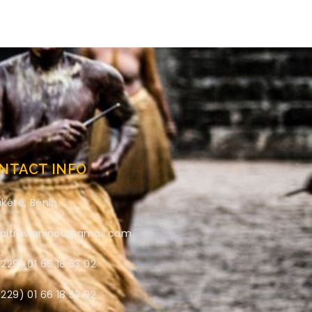
NTACT INFO
kété, Bénin.
aitrevigninou@gmail.com
229) 01 66 18 53 02
229) 01 66 18 53 02