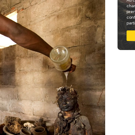
Au c
chan
pren
conf
part