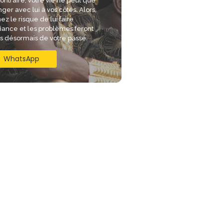
ontraire, votre vie ne peut que
ger avec lui à vos côtés. Alors,
ez le risque de lui faire
iance et les problèmes feront
is désormais de votre passé.
WhatsApp