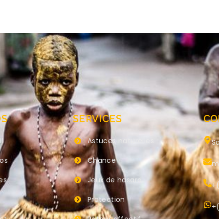
OS
SERVICES
CO
l
Astuces naturelles
Sa
pos
Chance
m
es
Jeux de hasard
+(
Protection
+(
ct
Retour affectif