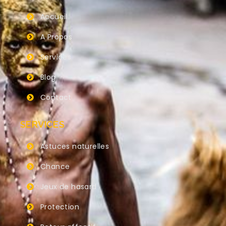
Accueil
A Propos
Services
Blog
Contact
SERVICES
Astuces naturelles
Chance
Jeux de hasard
Protection