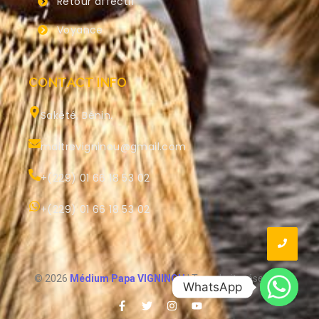
Retour affectif
Voyance
CONTACT INFO
Sakété, Bénin.
maitrevigninou@gmail.com
+(229) 01 66 18 53 02
+(229) 01 66 18 53 02
© 2026
Médium Papa VIGNINOU
| Tous droits réservés.
WhatsApp