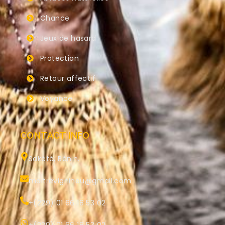
Chance
Jeux de hasard
Protection
Retour affectif
Voyance
CONTACT INFO
Sakété, Bénin.
maitrevigninou@gmail.com
+(229) 01 66 18 53 02
+(229) 01 66 18 53 02