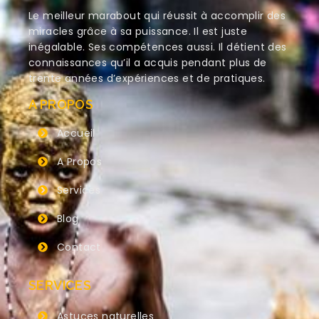
Le meilleur marabout qui réussit à accomplir des
miracles grâce à sa puissance. Il est juste
inégalable. Ses compétences aussi. Il détient des
connaissances qu’il a acquis pendant plus de
trente années d’expériences et de pratiques.
A PROPOS
Accueil
A Propos
Services
Blog
Contact
SERVICES
Astuces naturelles