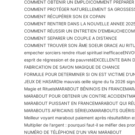
COMMENT OBTENIR UN EMPLOI
COMMENT PREPARER U
COMMENT PROTÉGER NATURELLEMENT SA GROSSES
COMMENT RÉCUPÉRER SON EX COPAIN
COMMENT RENTRER DANS LA NOUVELLE ANNEE 2025
COMMENT RÉUSSIR UN ENTRETIEN D'EMBAUCHE
COMM
COMMENT SEPARER UN COUPLE A DISTANCE
COMMENT TROUVER SON ÂME SOEUR GRACE AU RIT
empecher sorciers rendre rituel spirituel inefficace
ENVOU
esprit de régression et de pauvreté
EXCELLENTE BAIN 
FABRICATION DE SAVON MAGIQUE DE CHANCE
FORMULE POUR DETERMINER SI ON EST VICTIME D'U
JEUX DE HASARD
le mauvais œil
le signe du fa 2026 signi
Magie et Rituels
MARABOUT BÉNINOIS EN FRANCE
MAR
MARABOUT POUR OBTENIR UN CONTRE ACCIDENT
MA
MARABOUT PUISSANT EN FRANCE
MARABOUT QUI RÉU
MARABOUTS AFRICAINS SÉRIEUX
MARABOUTS GUÉRIS
Meilleur voyant marabout paiement après résultat
Mon ex
Multiplier de l'argent : pourquoi faut-il se méfier des p
NUMÉRO DE TÉLÉPHONE D’UN VRAI MARABOUT