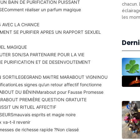
N BAIN DE PURIFICATION PUISSANT
chacun. 
SE
Comment réaliser un parfum magique
éclairag
les mome
 AVEC LA CHANCE
ENT SE PURIFIER APRES UN RAPPORT SEXUEL
Derni
UEL MAGIQUE
TER SON/SA PARTENAIRE POUR LA VIE
DE PURIFICATION ET DE DESENVOUTEMENT
N SORTILEGE
GRAND MAITRE MARABOUT VIGNINOU
fication
Les signes qu’un retour affectif fonctionne
ABOUT DU BÉNIN
Marabout pour Fausse Promesse
RABOUT PREMIÈRE QUESTION GRATUITE
SSIT UN RITUEL AFFECTIF
SEURS
mauvais esprits et magie noire
 va-t-il revenir
romesses de richesse rapide ?
Non classé