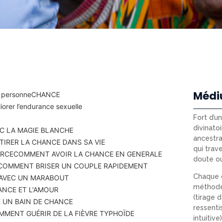
Médi
 personne
CHANCE
orer l’endurance sexuelle
Fort d’u
divinatoi
C LA MAGIE BLANCHE
ancestra
IRER LA CHANCE DANS SA VIE
qui trav
ERCE
COMMENT AVOIR LA CHANCE EN GENERALE
doute o
COMMENT BRISER UN COUPLE RAPIDEMENT
Chaque c
 AVEC UN MARABOUT
méthode
ANCE ET L'AMOUR
(tirage d
 UN BAIN DE CHANCE
ressenti
MMENT GUÉRIR DE LA FIÈVRE TYPHOÏDE
intuitiv