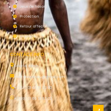
Jeux de hasard
Protection
Retour affectif
Voyance
CONTACT INFO
Sakété, Bénin.
maitrevigninou@gmail.com
+(229) 01 66 18 53 02
+(229) 01 66 18 53 02