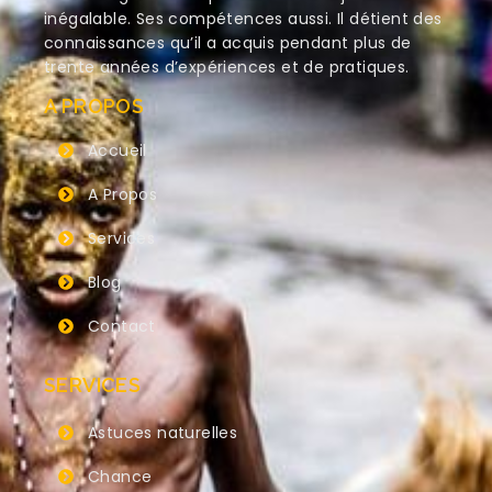
inégalable. Ses compétences aussi. Il détient des
connaissances qu’il a acquis pendant plus de
trente années d’expériences et de pratiques.
A PROPOS
Accueil
A Propos
Services
Blog
Contact
SERVICES
Astuces naturelles
Chance