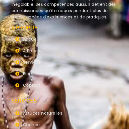
inégalable. Ses compétences aussi. Il détient des
connaissances qu’il a acquis pendant plus de
trente années d’expériences et de pratiques.
A PROPOS
Accueil
A Propos
Services
Blog
Contact
SERVICES
Astuces naturelles
Chance