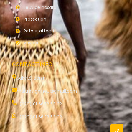
Jeux de hasard
Protection
Retour affectif
Voyance
CONTACT INFO
Sakété, Bénin.
maitrevigninou@gmail.com
+(229) 01 66 18 53 02
+(229) 01 66 18 53 02