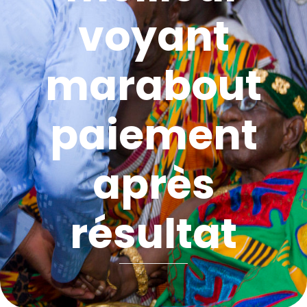
voyant
marabout
paiement
après
résultat