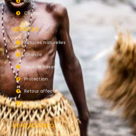
Blog
Contact
SERVICES
Astuces naturelles
Chance
Jeux de hasard
Protection
Retour affectif
Voyance
CONTACT INFO