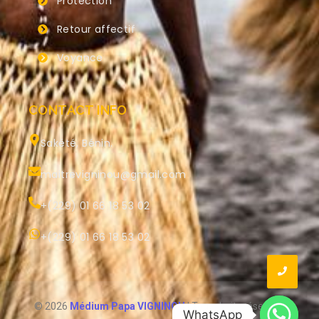
Protection
Retour affectif
Voyance
CONTACT INFO
Sakété, Bénin.
maitrevigninou@gmail.com
+(229) 01 66 18 53 02
+(229) 01 66 18 53 02
© 2026
Médium Papa VIGNINOU
| Tous droits réservés.
WhatsApp