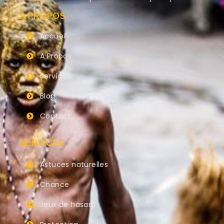
A PROPOS
Accueil
A Propos
Services
Blog
Contact
SERVICES
Astuces naturelles
Chance
Jeux de hasard