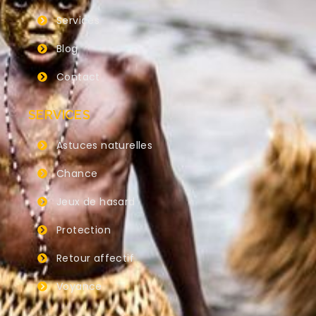
Services
Blog
Contact
SERVICES
Astuces naturelles
Chance
Jeux de hasard
Protection
Retour affectif
Voyance