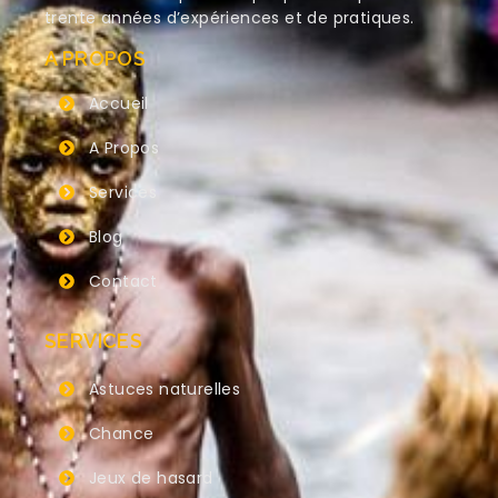
trente années d’expériences et de pratiques.
A PROPOS
Accueil
A Propos
Services
Blog
Contact
SERVICES
Astuces naturelles
Chance
Jeux de hasard