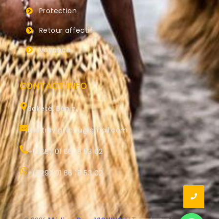
Protection
Retour affectif
Voyance
CONTACT INFO
Sakété, Bénin.
maitrevigninou@gmail.com
+(229) 01 66 18 53 02
+(229) 01 66 18 53 02