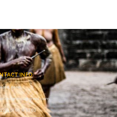
NTACT INFO
kété, Bénin.
aitrevigninou@gmail.com
229) 01 66 18 53 02