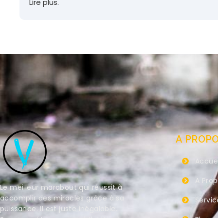
Lire plus.
A PROP
Accuei
A Pro
Le meilleur marabout qui réussit à
accomplir des miracles grâce à sa
Servic
puissance. Il est juste inégalable.