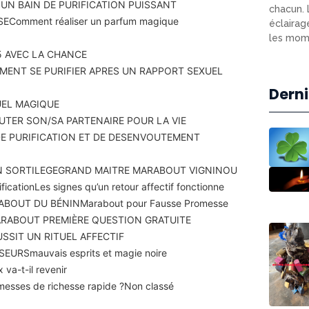
N BAIN DE PURIFICATION PUISSANT
chacun. 
SE
Comment réaliser un parfum magique
éclairag
les mome
 AVEC LA CHANCE
ENT SE PURIFIER APRES UN RAPPORT SEXUEL
Derni
UEL MAGIQUE
TER SON/SA PARTENAIRE POUR LA VIE
DE PURIFICATION ET DE DESENVOUTEMENT
N SORTILEGE
GRAND MAITRE MARABOUT VIGNINOU
fication
Les signes qu’un retour affectif fonctionne
ABOUT DU BÉNIN
Marabout pour Fausse Promesse
RABOUT PREMIÈRE QUESTION GRATUITE
SSIT UN RITUEL AFFECTIF
SEURS
mauvais esprits et magie noire
 va-t-il revenir
romesses de richesse rapide ?
Non classé