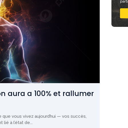
part
on aura a 100% et rallumer
ce que vous vivez aujourd’hui — vos succès,
ié à l’état de...