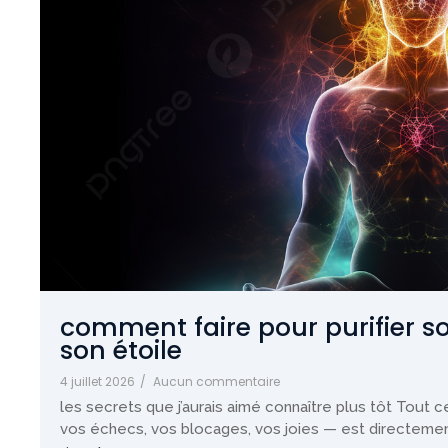
comment faire pour purifier s
son étoile
4 juillet 2026
/
Aucun commentaire
les secrets que j’aurais aimé connaître plus tôt Tout 
vos échecs, vos blocages, vos joies — est directement l