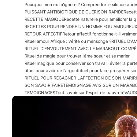
Pourquoi mon ex m’ignore ? Comprendre le silence apr
PUISSANT ANTIBIOTIQUE DE GUERISON RAPIDE
Recett
RECETTE MAGIQUE
Recette naturelle pour améliorer la 
RECETTES POUR RENDRE UN HOMME FOU AMOUREU
RETOUR AFFECTIF
Retour affectif fonctionne-t-il vraime
Rituel amour Afrique : vérité ou mensonge ?
RITUEL D'A
RITUEL D’ENVOUTEMENT AVEC LE MARABOUT COMPÉ
Rituel de magie pour trouver l’âme soeur et se marier
Rituel magique pour conserver son travail, éviter la perte
rituel pour avoir de l'argent
rituel pour faire prospérer 
RITUEL POUR REGAGNER L'AFFECTION DE SON MARI
R
SON SAVOIR FAIRE
TEMOIGNAGE AVIS SUR UN MARAB
TEMOIGNAGES
Tout savoir sur l’esprit de pauvreté
VAUD