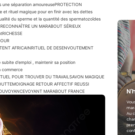
ès une séparation amoureuse
PROTECTION
e et rituel magique pour en finir avec les dettes
qualité du sperme et la quantité des spermatozoïdes
X
RECONNAÎTRE UN MARABOUT SÉRIEUX
nt
RICHESSE
MOUR
TENT AFRICAIN
RITUEL DE DESENVOUTEMENT
 subite d’emploi , maintenir sa position
son commerce
ITUEL POUR TROUVER DU TRAVAIL
SAVON MAGIQUE
OUT
TEMOIGNAGE RETOUR AFFECTIF REUSSI
N'
OU
VOYANCE
VOYANT MARABOUT FRANCE
Vous
mara
Au c
chan
pren
conf