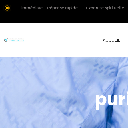
tation immédiate – Réponse rapide
Expertise spirituelle – A
ACCUEIL
pur