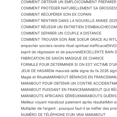
COMMENT OBTENIR UN EMPLOI
COMMENT PREPARER U
COMMENT PROTÉGER NATURELLEMENT SA GROSSES
COMMENT RÉCUPÉRER SON EX COPAIN
COMMENT RENTRER DANS LA NOUVELLE ANNEE 2025
COMMENT RÉUSSIR UN ENTRETIEN D'EMBAUCHE
COMM
COMMENT SEPARER UN COUPLE A DISTANCE
COMMENT TROUVER SON ÂME SOEUR GRACE AU RIT
empecher sorciers rendre rituel spirituel inefficace
ENVOU
esprit de régression et de pauvreté
EXCELLENTE BAIN 
FABRICATION DE SAVON MAGIQUE DE CHANCE
FORMULE POUR DETERMINER SI ON EST VICTIME D'U
JEUX DE HASARD
le mauvais œil
le signe du fa 2026 signi
Magie et Rituels
MARABOUT BÉNINOIS EN FRANCE
MAR
MARABOUT POUR OBTENIR UN CONTRE ACCIDENT
MA
MARABOUT PUISSANT EN FRANCE
MARABOUT QUI RÉU
MARABOUTS AFRICAINS SÉRIEUX
MARABOUTS GUÉRIS
Meilleur voyant marabout paiement après résultat
Mon ex
Multiplier de l'argent : pourquoi faut-il se méfier des p
NUMÉRO DE TÉLÉPHONE D’UN VRAI MARABOUT