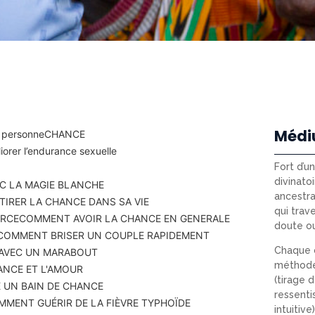
Médi
 personne
CHANCE
orer l’endurance sexuelle
Fort d’u
divinatoi
C LA MAGIE BLANCHE
ancestra
IRER LA CHANCE DANS SA VIE
qui trav
ERCE
COMMENT AVOIR LA CHANCE EN GENERALE
doute o
COMMENT BRISER UN COUPLE RAPIDEMENT
Chaque c
 AVEC UN MARABOUT
méthode
ANCE ET L'AMOUR
(tirage d
 UN BAIN DE CHANCE
ressenti
MMENT GUÉRIR DE LA FIÈVRE TYPHOÏDE
intuitiv