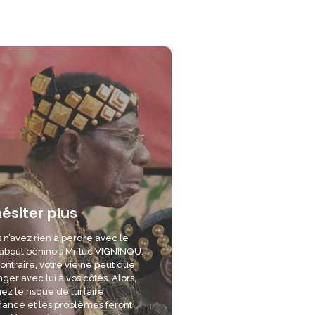
hésiter plus
 n’avez rien à perdre avec le
bout béninois Mr luc VIGNINOU.
ontraire, votre vie ne peut que
ger avec lui à vos côtés. Alors,
ez le risque de lui faire
iance et les problèmes feront