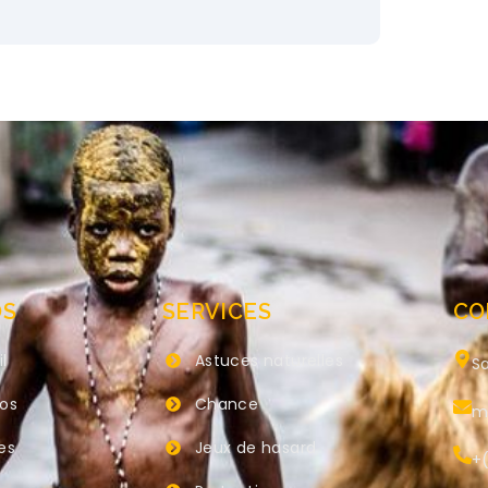
OS
SERVICES
CO
l
Astuces naturelles
Sa
pos
Chance
m
es
Jeux de hasard
+(