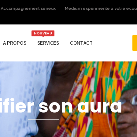
ccompagnement sérieux
Médium expérimenté à votre écoute
NOUVEAU
A PROPOS
SERVICES
CONTACT
ifier son aura