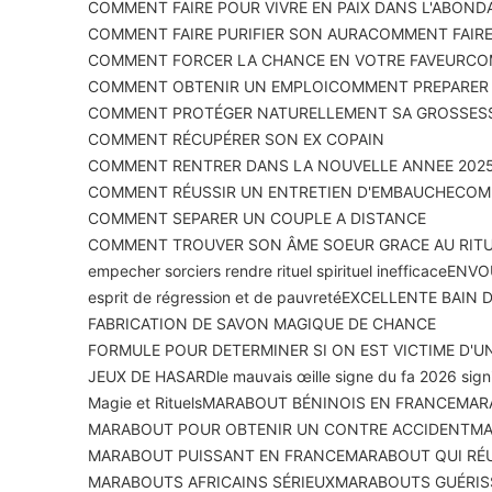
COMMENT FAIRE POUR VIVRE EN PAIX DANS L'ABOND
COMMENT FAIRE PURIFIER SON AURA
COMMENT FAIRE
COMMENT FORCER LA CHANCE EN VOTRE FAVEUR
CO
COMMENT OBTENIR UN EMPLOI
COMMENT PREPARER U
COMMENT PROTÉGER NATURELLEMENT SA GROSSES
COMMENT RÉCUPÉRER SON EX COPAIN
COMMENT RENTRER DANS LA NOUVELLE ANNEE 2025
COMMENT RÉUSSIR UN ENTRETIEN D'EMBAUCHE
COMM
COMMENT SEPARER UN COUPLE A DISTANCE
COMMENT TROUVER SON ÂME SOEUR GRACE AU RIT
empecher sorciers rendre rituel spirituel inefficace
ENVOU
esprit de régression et de pauvreté
EXCELLENTE BAIN 
FABRICATION DE SAVON MAGIQUE DE CHANCE
FORMULE POUR DETERMINER SI ON EST VICTIME D'U
JEUX DE HASARD
le mauvais œil
le signe du fa 2026 signi
Magie et Rituels
MARABOUT BÉNINOIS EN FRANCE
MAR
MARABOUT POUR OBTENIR UN CONTRE ACCIDENT
MA
MARABOUT PUISSANT EN FRANCE
MARABOUT QUI RÉU
MARABOUTS AFRICAINS SÉRIEUX
MARABOUTS GUÉRIS