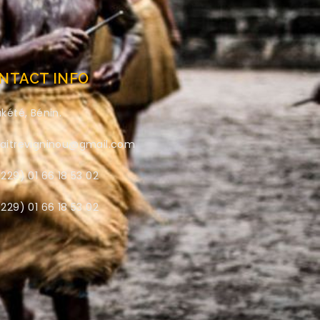
NTACT INFO
kété, Bénin.
aitrevigninou@gmail.com
229) 01 66 18 53 02
229) 01 66 18 53 02