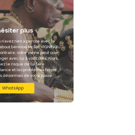
hésiter plus
 n’avez rien à perdre avec le
bout béninois Mr luc VIGNINOU.
ontraire, votre vie ne peut que
ger avec lui à vos côtés. Alors,
ez le risque de lui faire
iance et les problèmes feront
is désormais de votre passé.
WhatsApp