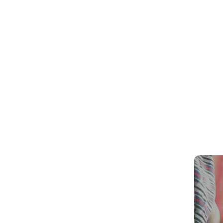
Dernièr
couple 
caden