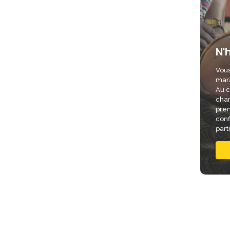
N'
Vous
mara
Au c
chan
pren
conf
part