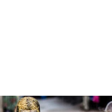
EMENT SA GROSSESSE
dessus tout, c’est avoir la chance d’être
...