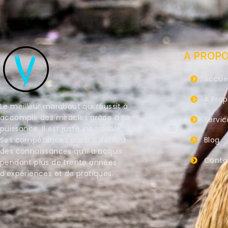
A PROP
Accuei
A Pro
Le meilleur marabout qui réussit à
accomplir des miracles grâce à sa
Servic
puissance. Il est juste inégalable.
Ses compétences aussi. Il détient
Blog
des connaissances qu’il a acquis
Conta
pendant plus de trente années
d’expériences et de pratiques.