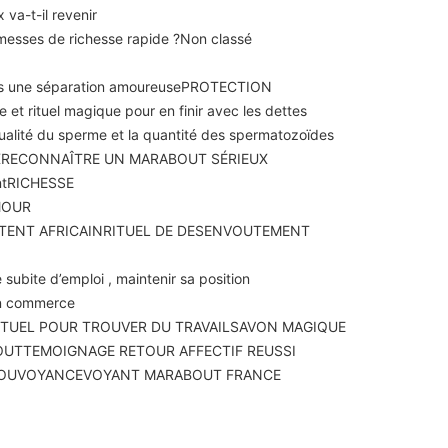
COMMEN
 va-t-il revenir
GENERA
romesses de richesse rapide ?
Non classé
ès une séparation amoureuse
PROTECTION
e et rituel magique pour en finir avec les dettes
qualité du sperme et la quantité des spermatozoïdes
X
RECONNAÎTRE UN MARABOUT SÉRIEUX
POUR A
nt
RICHESSE
QUE LES
MOUR
DANS T
TENT AFRICAIN
RITUEL DE DESENVOUTEMENT
 subite d’emploi , maintenir sa position
son commerce
ITUEL POUR TROUVER DU TRAVAIL
SAVON MAGIQUE
OUT
TEMOIGNAGE RETOUR AFFECTIF REUSSI
OU
VOYANCE
VOYANT MARABOUT FRANCE