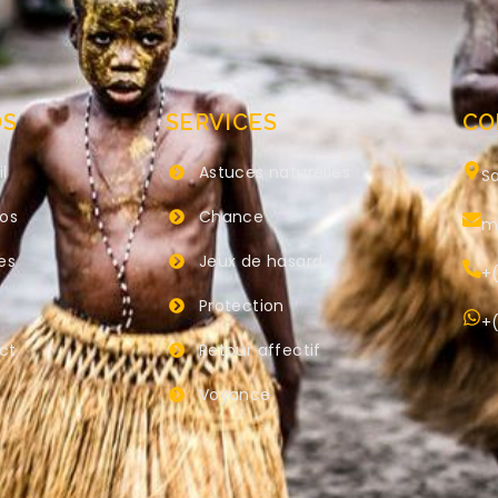
OS
SERVICES
CO
l
Astuces naturelles
Sa
pos
Chance
m
es
Jeux de hasard
+(
Protection
+(
ct
Retour affectif
Voyance