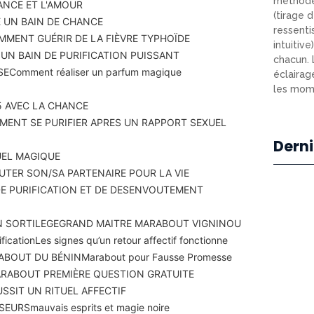
méthode
ANCE ET L'AMOUR
(tirage d
 UN BAIN DE CHANCE
ressenti
MMENT GUÉRIR DE LA FIÈVRE TYPHOÏDE
intuitiv
N BAIN DE PURIFICATION PUISSANT
chacun. 
SE
Comment réaliser un parfum magique
éclairag
les mome
 AVEC LA CHANCE
ENT SE PURIFIER APRES UN RAPPORT SEXUEL
Derni
UEL MAGIQUE
TER SON/SA PARTENAIRE POUR LA VIE
DE PURIFICATION ET DE DESENVOUTEMENT
N SORTILEGE
GRAND MAITRE MARABOUT VIGNINOU
fication
Les signes qu’un retour affectif fonctionne
ABOUT DU BÉNIN
Marabout pour Fausse Promesse
RABOUT PREMIÈRE QUESTION GRATUITE
SSIT UN RITUEL AFFECTIF
SEURS
mauvais esprits et magie noire