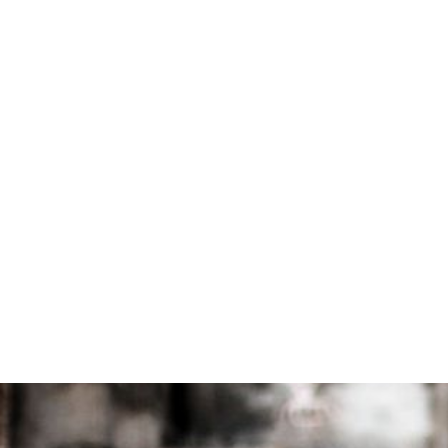
COMMENT PROTÉGER NATURELL
7 mai 2022
/
Aucun commentaire
S’il y a une chose que toutes les femmes désirent par-
mère. En effet, porter en soi la chair de sa chair est l’une
Lire plus.