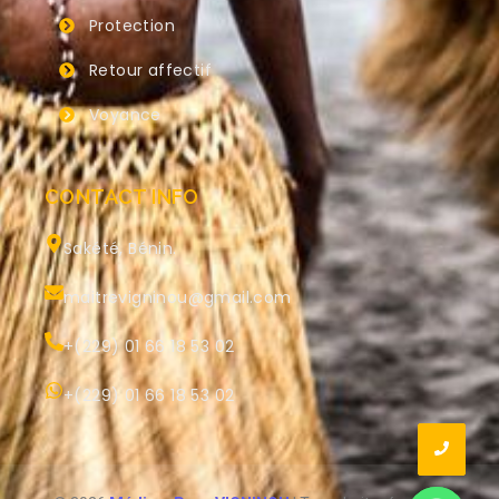
Protection
Retour affectif
Voyance
CONTACT INFO
Sakété, Bénin.
maitrevigninou@gmail.com
+(229) 01 66 18 53 02
+(229) 01 66 18 53 02