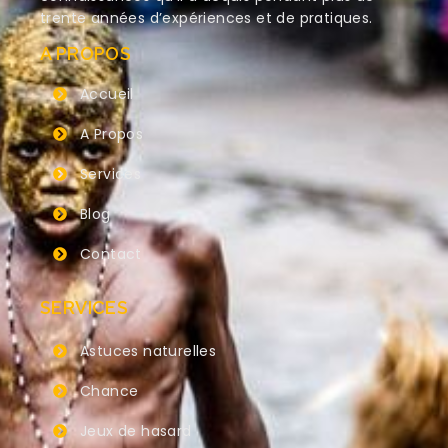
trente années d’expériences et de pratiques.
A PROPOS
Accueil
A Propos
Services
Blog
Contact
SERVICES
Astuces naturelles
Chance
Jeux de hasard