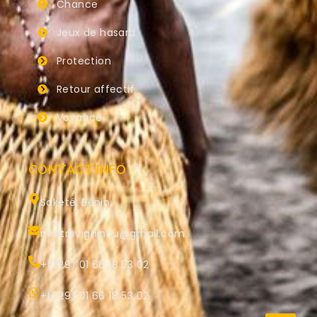
Chance
Jeux de hasard
Protection
Retour affectif
Voyance
CONTACT INFO
Sakété, Bénin.
maitrevigninou@gmail.com
+(229) 01 66 18 53 02
+(229) 01 66 18 53 02