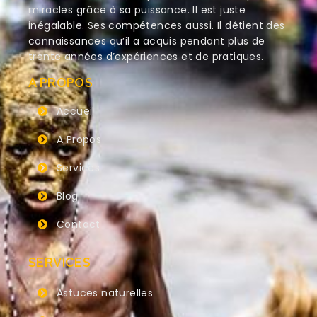
miracles grâce à sa puissance. Il est juste
inégalable. Ses compétences aussi. Il détient des
connaissances qu’il a acquis pendant plus de
trente années d’expériences et de pratiques.
A PROPOS
Accueil
A Propos
Services
Blog
Contact
SERVICES
Astuces naturelles