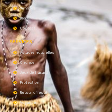
Services
Blog
Contact
SERVICES
Astuces naturelles
Chance
Jeux de hasard
Protection
Retour affectif
Voyance