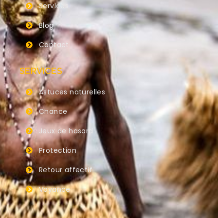
Services
Blog
Contact
SERVICES
Astuces naturelles
Chance
Jeux de hasard
Protection
Retour affectif
Voyance