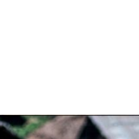
POURQUOI RECOURIR A LA
VOYANCE AMOUREUSE ?
22 septembre 2025
/
Pourquoi recourir à la voyance amoureuse selon
les conseils du grand marabout béninois Dans
un monde où les relations sentimentales
évoluent rapidement, il est naturel de se poser
la question...
Lire plus.