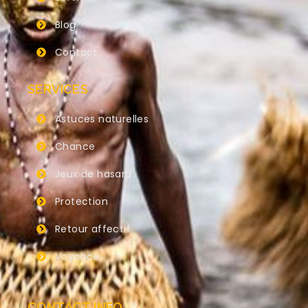
Blog
Contact
SERVICES
Astuces naturelles
Chance
Jeux de hasard
Protection
Retour affectif
Voyance
CONTACT INFO