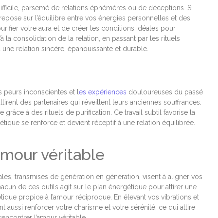
difficile, parsemé de relations éphémères ou de déceptions. Si
repose sur l’équilibre entre vos énergies personnelles et des
urifier votre aura et de créer les conditions idéales pour
à la consolidation de la relation, en passant par les rituels
une relation sincère, épanouissante et durable.
s peurs inconscientes et l
es expériences
douloureuses du passé
rent des partenaires qui réveillent leurs anciennes souffrances.
grâce à des rituels de purification. Ce travail subtil favorise la
tique se renforce et devient réceptif à une relation équilibrée.
’amour véritable
les, transmises de génération en génération, visent à aligner vos
acun de ces outils agit sur le plan énergétique pour attirer une
tique propice à l’amour réciproque. En élevant vos vibrations et
 aussi renforcer votre charisme et votre sérénité, ce qui attire
encontrer l’amour véritable.