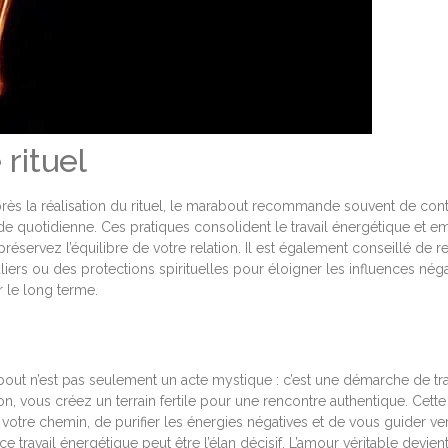
 rituel
r. Après la réalisation du rituel, le marabout recommande souvent de con
tude quotidienne. Ces pratiques consolident le travail énergétique et
éservez l’équilibre de votre relation. Il est également conseillé de re
iers ou des protections spirituelles pour éloigner les influences négat
r le long terme.
out n’est pas seulement un acte mystique : c’est une démarche de tran
tion, vous créez un terrain fertile pour une rencontre authentique. Cet
er votre chemin, de purifier les énergies négatives et de vous guider v
ce travail énergétique peut être l’élan décisif. L’amour véritable devien