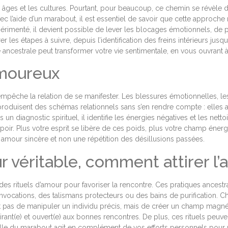
es âges et les cultures. Pourtant, pour beaucoup, ce chemin se révèle 
 l’aide d’un marabout, il est essentiel de savoir que cette approche 
xpérimenté, il devient possible de lever les blocages émotionnels, de p
les étapes à suivre, depuis l’identification des freins intérieurs jusqu’
ncestrale peut transformer votre vie sentimentale, en vous ouvrant à 
moureux
 empêche la relation de se manifester. Les blessures émotionnelles, le
duisent des schémas relationnels sans s’en rendre compte : elles atti
 diagnostic spirituel, il identifie les énergies négatives et les nettoie 
poir. Plus votre esprit se libère de ces poids, plus votre champ énergé
un amour sincère et non une répétition des désillusions passées.
ur véritable, comment attirer l
es rituels d’amour pour favoriser la rencontre. Ces pratiques ancestra
invocations, des talismans protecteurs ou des bains de purification. Ch
est pas de manipuler un individu précis, mais de créer un champ magné
nt(e) et ouvert(e) aux bonnes rencontres. De plus, ces rituels peuvent
ituelle du marabout agit en complément de vos efforts personnels pour r