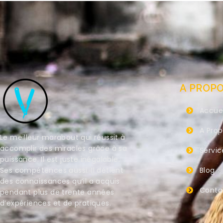
A PROP
Accuei
A Pro
Le meilleur marabout qui réussit à
accomplir des miracles grâce à sa
Servic
puissance. Il est juste inégalable.
Ses compétences aussi. Il détient
Blog
des connaissances qu’il a acquis
Conta
pendant plus de trente années
d’expériences et de pratiques.