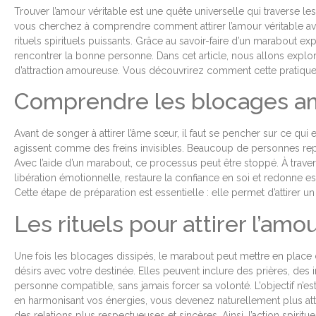
Trouver l’amour véritable est une quête universelle qui traverse l
vous cherchez à comprendre comment attirer l’amour véritable avec
rituels spirituels puissants. Grâce au savoir-faire d’un marabout e
rencontrer la bonne personne. Dans cet article, nous allons explorer 
d’attraction amoureuse. Vous découvrirez comment cette pratique a
Comprendre les blocages a
Avant de songer à attirer l’âme sœur, il faut se pencher sur ce qui
agissent comme des freins invisibles. Beaucoup de personnes repro
Avec l’aide d’un marabout, ce processus peut être stoppé. À travers un
libération émotionnelle, restaure la confiance en soi et redonne es
Cette étape de préparation est essentielle : elle permet d’attirer 
Les rituels pour attirer l’amo
Une fois les blocages dissipés, le marabout peut mettre en place d
désirs avec votre destinée. Elles peuvent inclure des prières, des 
personne compatible, sans jamais forcer sa volonté. L’objectif n’
en harmonisant vos énergies, vous devenez naturellement plus attira
des relations plus respectueuses et sincères. Ainsi, l’action spir