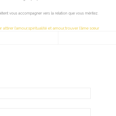
tent vous accompagner vers la relation que vous méritez.
r attirer l’amour
,
spiritualité et amour
,
trouver l’âme sœur