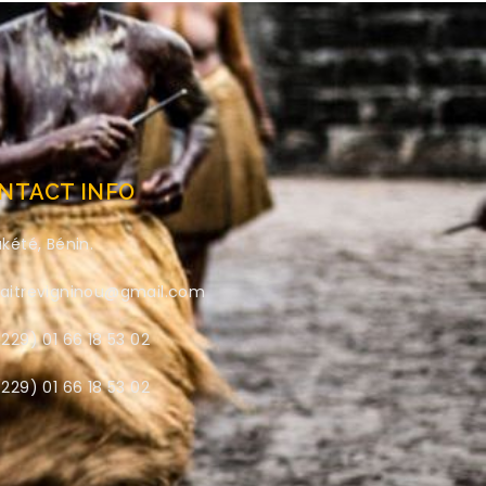
NTACT INFO
kété, Bénin.
aitrevigninou@gmail.com
229) 01 66 18 53 02
229) 01 66 18 53 02