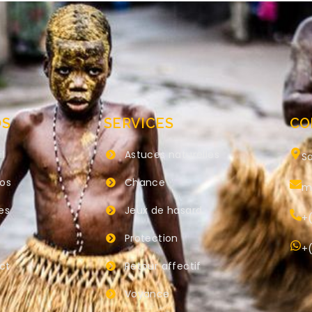
OS
SERVICES
CO
l
Astuces naturelles
Sa
pos
Chance
m
es
Jeux de hasard
+(
Protection
+(
ct
Retour affectif
Voyance