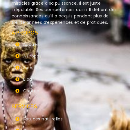
miracles grâce à sa puissance. Il est juste
inégalable. Ses compétences aussi. Il détient des
connaissances qu’il a acquis pendant plus de
trente années d’expériences et de pratiques.
A PROPOS
Accueil
A Propos
Services
Blog
Contact
SERVICES
Astuces naturelles