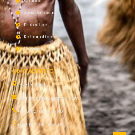
Chance
Jeux de hasard
Protection
Retour affectif
Voyance
CONTACT INFO
Sakété, Bénin.
maitrevigninou@gmail.com
+(229) 01 66 18 53 02
+(229) 01 66 18 53 02